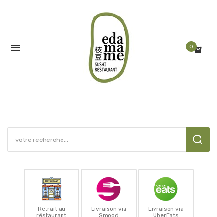

0
Retrait au
Livraison via
Livraison via
réstaurant
Smood
UberEats