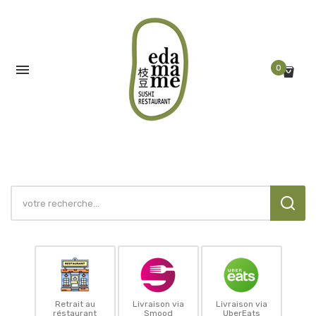

0
Retrait au
Livraison via
Livraison via
réstaurant
Smood
UberEats