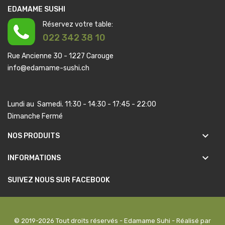
EDAMAME SUSHI
Réservez votre table:
022 342 38 10
Rue Ancienne 30 - 1227 Carouge
info@edamame-sushi.ch
Lundi au Samedi. 11:30 - 14:30 - 17:45 - 22:00
Dimanche Fermé
keyboard_arrow_down
NOS PRODUITS
keyboard_arrow_down
INFORMATIONS
SUIVEZ NOUS SUR FACEBOOK
© 2019-2026 Tout droits réservés - Edamame Suhi - Réalisé par