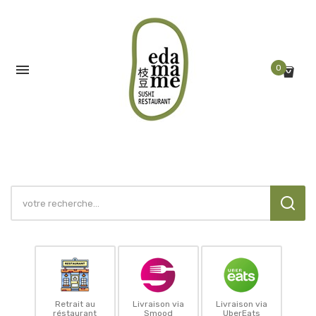

0
Retrait au
Livraison via
Livraison via
réstaurant
Smood
UberEats