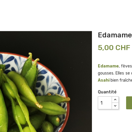
Edamam
5,00 CHF
Edamame
, fève
gousses. Elles s
Asahi
bien fraîch
Quantité