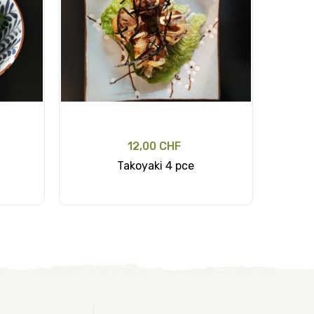
12,00 CHF
Takoyaki 4 pce
Roul
Ajouter au panier