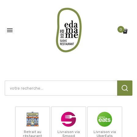

0
Retrait au
Livraison via
Livraison via
réstaurant
Smood
UberEats