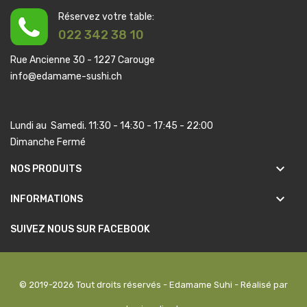
Réservez votre table:
022 342 38 10
Rue Ancienne 30 - 1227 Carouge
info@edamame-sushi.ch
Lundi au Samedi. 11:30 - 14:30 - 17:45 - 22:00
Dimanche Fermé
keyboard_arrow_down
NOS PRODUITS
keyboard_arrow_down
INFORMATIONS
SUIVEZ NOUS SUR FACEBOOK
© 2019-2026 Tout droits réservés - Edamame Suhi - Réalisé par