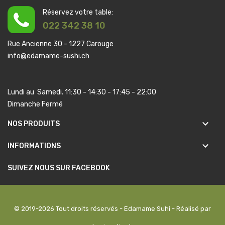
Réservez votre table:
022 342 38 10
Rue Ancienne 30 - 1227 Carouge
info@edamame-sushi.ch
Lundi au Samedi. 11:30 - 14:30 - 17:45 - 22:00
Dimanche Fermé
keyboard_arrow_down
NOS PRODUITS
keyboard_arrow_down
INFORMATIONS
SUIVEZ NOUS SUR FACEBOOK
© 2019-2026 Tout droits réservés - Edamame Suhi - Réalisé par