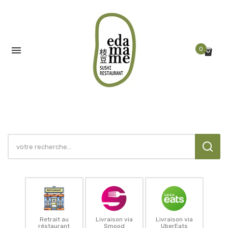

0
Retrait au
Livraison via
Livraison via
réstaurant
Smood
UberEats