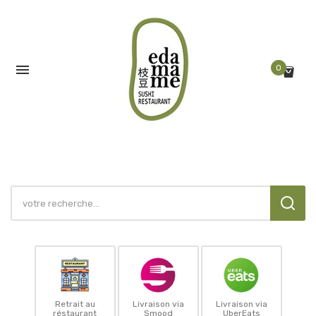

0
Retrait au
Livraison via
Livraison via
réstaurant
Smood
UberEats