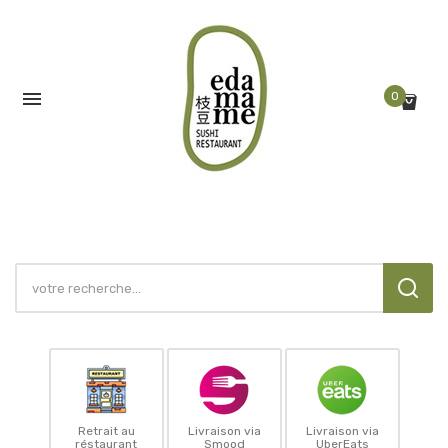

0
Retrait au
Livraison via
Livraison via
réstaurant
Smood
UberEats