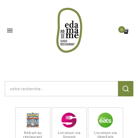

0
Retrait au
Livraison via
Livraison via
réstaurant
Smood
UberEats