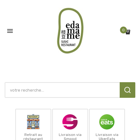

0
Retrait au
Livraison via
Livraison via
réstaurant
Smood
UberEats