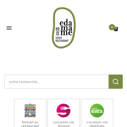

0
Retrait au
Livraison via
Livraison via
réstaurant
Smood
UberEats