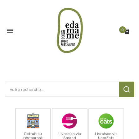

0
Retrait au
Livraison via
Livraison via
réstaurant
Smood
UberEats