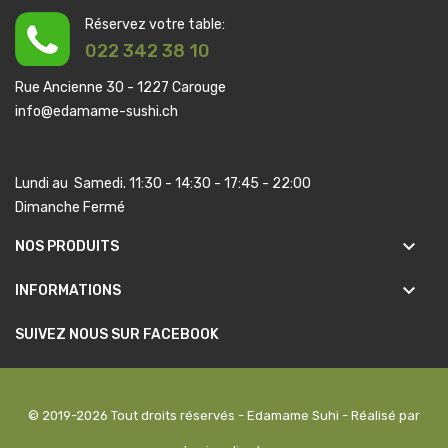
Réservez votre table:
022 342 38 10
Rue Ancienne 30 - 1227 Carouge
info@edamame-sushi.ch
Lundi au Samedi. 11:30 - 14:30 - 17:45 - 22:00
Dimanche Fermé
keyboard_arrow_down
NOS PRODUITS
keyboard_arrow_down
INFORMATIONS
SUIVEZ NOUS SUR FACEBOOK
© 2019-2026 Tout droits réservés - Edamame Suhi - Réalisé par