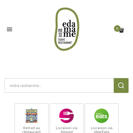

0
Retrait au
Livraison via
Livraison via
réstaurant
Smood
UberEats